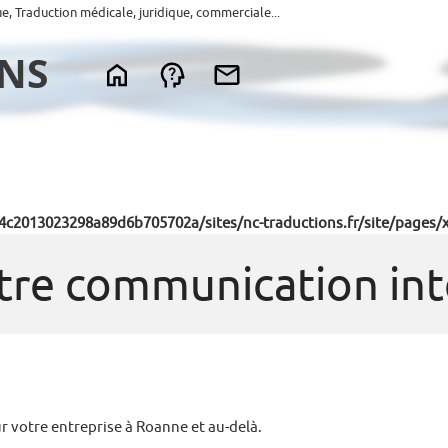
ue, Traduction médicale, juridique, commerciale...
4c2013023298a89d6b705702a/sites/nc-traductions.fr/site/pages/
otre communication in
r votre entreprise à Roanne et au-delà.