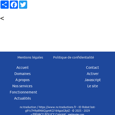
Partager
Facebook
Twitter
<
Mentions légales
Politique de confidentialité
Accueil
Contact
Domaines
Activer
A propos
Javascript
Nos services
Le site
Fonctionnement
Actualités
nc-traduction / https://www.nc-traductions.fr - ID
Robot bot-
g91c7H9y8966QgmKGI164gzzG8yIZ
- © 2025 - 2029
• PRIVACY POLICY Concept :
Weblandes.com